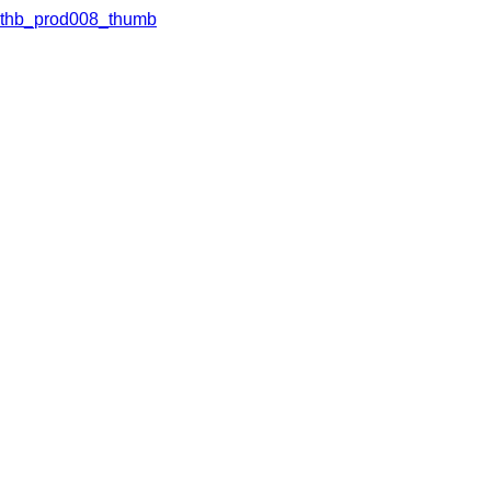
thb_prod008_thumb