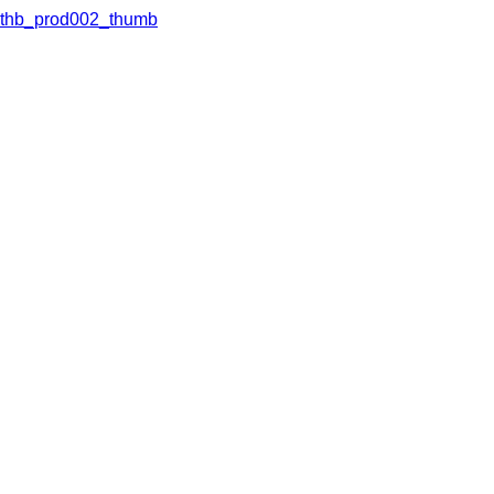
thb_prod002_thumb