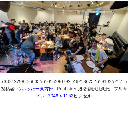
733342798_36643565055290792_4625867376591325252_n
投稿者:
ついったー東方部
|
Published
2026年6月30日
|
フルサ
イズ:
2048 × 1152
ピクセル