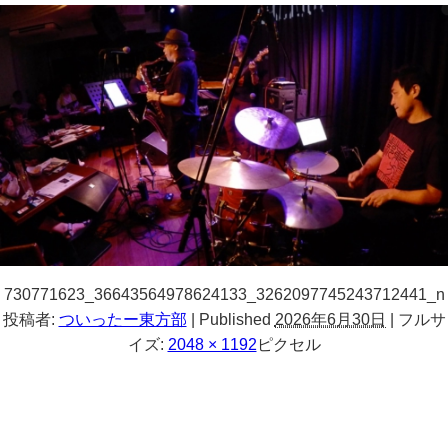
730771623_36643564978624133_3262097745243712441_n
投稿者:
ついったー東方部
|
Published
2026年6月30日
|
フルサ
イズ:
2048 × 1192
ピクセル