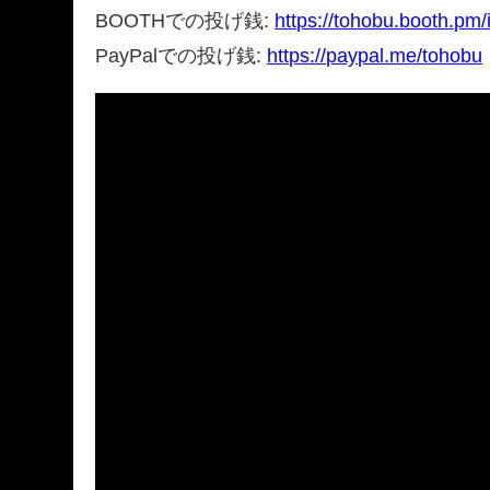
BOOTHでの投げ銭:
https://tohobu.booth.pm
PayPalでの投げ銭:
https://paypal.me/tohobu