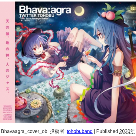
Bhavaagra_cover_obi
投稿者:
tohobuband
|
Published
2020年