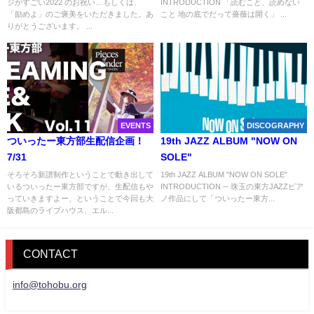
ジがすごい2022 のお祝い…もしくは、
INTRODUCTION 「読むこと、読めない
「励めよ」のご褒美をいただきました。あ
こと 地の底でだって薔薇は開く」 ...
りがとうございます。 ...
EVENTS
DISCOGRAPHY
ついったー東方部生配信企画！
19th JAZZ ALBUM "NOW ON
7/31
SOLE"
そろそろ新譜制作ということで動き出して
19th JAZZ ALBUM "NOW ON SOLE"
いるついったー東方部ですが、生配信もや
INTRODUCTION ─ 珠玉の東方JAZZピア
っていきますよー、ということで今回も大
ノ作品にして「ついったー東方...
阪都島のライブハウス、エル...
CONTACT
info@tohobu.org