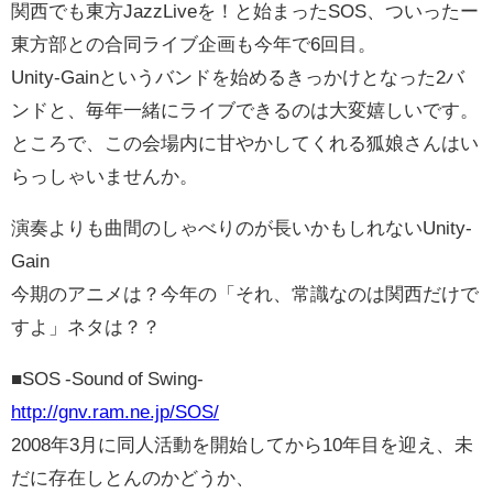
関西でも東方JazzLiveを！と始まったSOS、ついったー
東方部との合同ライブ企画も今年で6回目。
Unity-Gainというバンドを始めるきっかけとなった2バ
ンドと、毎年一緒にライブできるのは大変嬉しいです。
ところで、この会場内に甘やかしてくれる狐娘さんはい
らっしゃいませんか。
演奏よりも曲間のしゃべりのが長いかもしれないUnity-
Gain
今期のアニメは？今年の「それ、常識なのは関西だけで
すよ」ネタは？？
■SOS -Sound of Swing-
http://gnv.ram.ne.jp/SOS/
2008年3月に同人活動を開始してから10年目を迎え、未
だに存在しとんのかどうか、