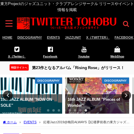
東方Projectのジャズユニット・クラブアレンジサークル リリースやイベント
情報を掲載
HOME
DISCOGRAPHY
EVENTS
JAZZUNIT
X（TWITTER）
FACEBOOK
X（Twitter）
Facebook
Youtube
WebShop
第23作となるアルバム「Rising Rose」がリリース！
特設サイトへ
DISCOGRAPHY
DISCOGRAPHY
16th JAZZ ALBUM "Pieces of
23rd JAZZ ALBUM "Rising
Wonder"
Rose"
2021年10月4日
2026年4月27日
ホーム
EVENTS
紅楼Jazz2019@梅田ALWAYS【紅楼夢前夜の東方ジャズラ
イブ】