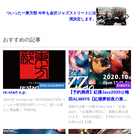
ついったー東方部 今年も金沢ジャズストリートに出
演決定します。
おすすめの記事
DISCOGRAPHY
EVENTS
re:start e.p.
【予約満席】紅楼Jazz2020@梅
田ALWAYS【紅楼夢前夜の東方
23rd EP "re:start e.p." INTRODUCTION つ
いったー東方部のEPシリーズ、装いも新
ジャズライブ】
関西では唯一の東方Jazz Live！「紅楼
たに再始動！ TRACKL...
Jazz」！紅楼夢の前日に、素敵な夜を届
けます。 10月1日追記：【予約クローズの
お知らせ】紅楼...