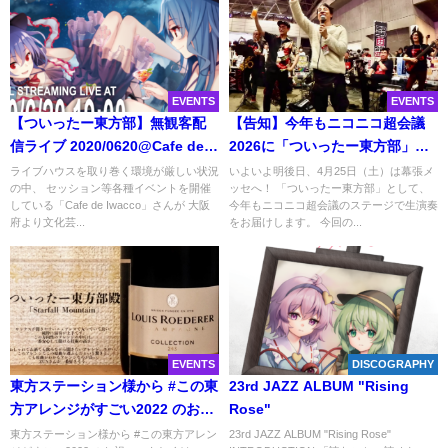
EVENTS
EVENTS
【ついったー東方部】無観客配
【告知】今年もニコニコ超会議
信ライブ 2020/0620@Cafe de
2026に「ついったー東方部」参
Iwacco
戦！幕張で生演奏の宴です！
ライブハウスを取り巻く環境が厳しい状況
いよいよ明後日、4月25日（土）は幕張メ
の中、 セッション等各種イベントを開催
ッセへ！ 「ついったー東方部」として、
している「Cafe de Iwacco」さんが 大阪
今年もニコニコ超会議のステージで生演奏
府より文化芸...
をお届けします。 今回の...
EVENTS
DISCOGRAPHY
東方ステーション様から #この東
23rd JAZZ ALBUM "Rising
方アレンジがすごい2022 のお祝
Rose"
いをいただきました。
東方ステーション様から #この東方アレン
23rd JAZZ ALBUM "Rising Rose"