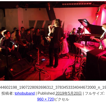
44602198_1907228092696312_3783453334044672000_n_1
投稿者:
tohobuband
|
Published
2019年5月20日
|
フルサイズ:
960 × 720
ピクセル