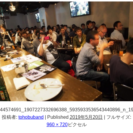
44574691_1907227332696388_5935933536543440896_n_1
投稿者:
tohobuband
|
Published
2019年5月20日
|
フルサイズ:
960 × 720
ピクセル