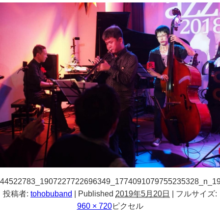
44522783_1907227722696349_1774091079755235328_n_1
投稿者:
tohobuband
|
Published
2019年5月20日
|
フルサイズ:
960 × 720
ピクセル