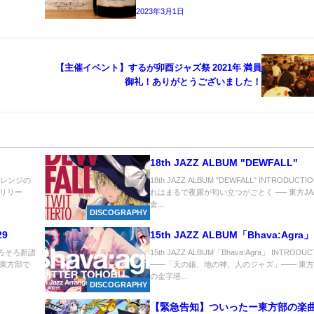
2023年3月1日
【主催イベント】するが卯酉ジャズ祭 2021年 満員
御礼！ありがとうございました！
」
18th JAZZ ALBUM "DEWFALL"
アレンジの
18th JAZZ ALBUM "DEWFALL" INTRODUCTI
リリー
れはまるで夜露が匂い立つがごとく ── 東方JA
金...
DISCOGRAPHY
9
15th JAZZ ALBUM「Bhava:Agra」
そろそろ新譜
15th JAZZ ALBUM「Bhava:Agra」 INTRODUC
東方部で
――「天の娘、地の神、人のジャズ」―― 東
の金字塔...
DISCOGRAPHY
【緊急告知】ついったー東方部の楽