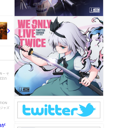
ON ─ そ
ZZの
TION
方ジャズ
曲が