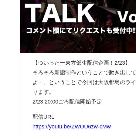
【ついったー東方部生配信企画！2/23】
そろそろ新譜制作ということで動き出し
よー、ということで今回は大阪都島のラ
ります。
2/23 20:00ごろ配信開始予定
配信URL
https://youtu.be/ZWOU6zw-cMw