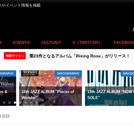
ースやイベント情報を掲載
Y
EVENTS
JAZZUNIT
X（TWITTER）
FACEBO
第23作となるアルバム「Rising Rose」がリリース！
特設サイトへ
OGRAPHY
DISCOGRAPHY
DISCO
es &
16th JAZZ ALBUM "Pieces of
19th JAZZ ALBUM "NOW
Wonder"
SOLE"
2021年10月4日
2022年8月8日
2/23