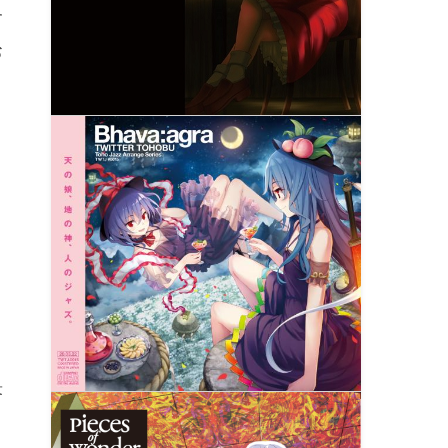
す
お
答