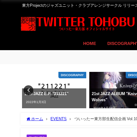
東方Projectのジャズユニット・クラブアレンジサークル リリ
HOME
DISCOGRAPH
COGRAPHY
DISCOGRAPHY
DISC
ing
17th JAZZ E.P. "211221"
21st JAZZ ALBUM "Kniv
Wolves"
2022年1月3日
2024年4月28日
ホーム
EVENTS
ついったー東方部生配信企画 Vol.10 