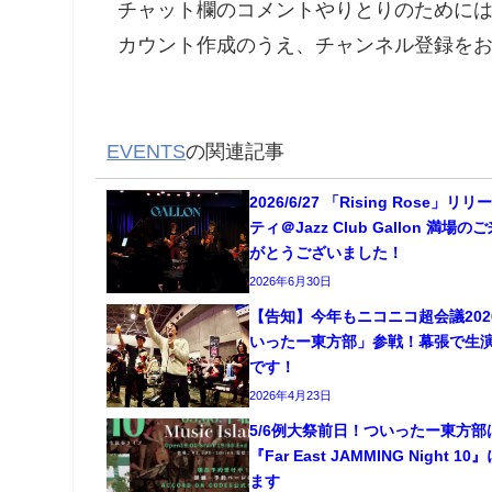
チャット欄のコメントやりとりのためには、
カウント作成のうえ、チャンネル登録を
EVENTS
の関連記事
2026/6/27 「Rising Rose」リ
ティ＠Jazz Club Gallon 満場
がとうございました！
2026年6月30日
【告知】今年もニコニコ超会議202
いったー東方部」参戦！幕張で生
です！
2026年4月23日
5/6例大祭前日！ついったー東方部
『Far East JAMMING Night 1
ます