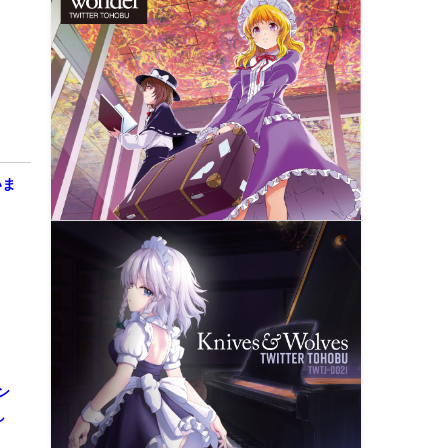
ア
いま
ン
し