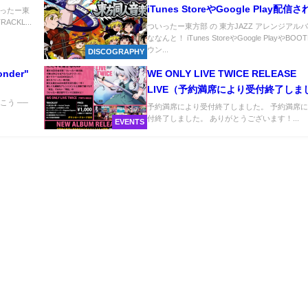
iTunes StoreやGoogle Play配信
N ついったー東
CKL...
す。
ついったー東方部 の 東方JAZZ アレンジアルバ
ななんと！ iTunes StoreやGoogle PlayやBO
ウン...
DISCOGRAPHY
onder"
WE ONLY LIVE TWICE RELEASE
LIVE（予約満席により受付終了しま
こう ──
た。）
予約満席により受付終了しました。 予約満席
付終了しました。 ありがとうございます！...
EVENTS