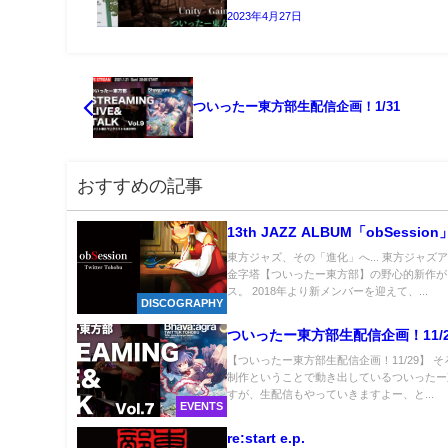
2023年4月27日
ついったー東方部生配信企画！1/31
おすすめの記事
13th JAZZ ALBUM「obSession
東方ジャズ、その「進化」へ... 東方ジャズ
金字塔【ついったー東方部】の野心的新作が
ス。 2018年より新メンバーを迎えて、...
DISCOGRAPHY
ついったー東方部生配信企画！11/2
【ついったー東方部生配信企画！11/29】 
制作ということで動き出しているついったー
すが、生配信もやっていきますよー、と...
EVENTS
re:start e.p.