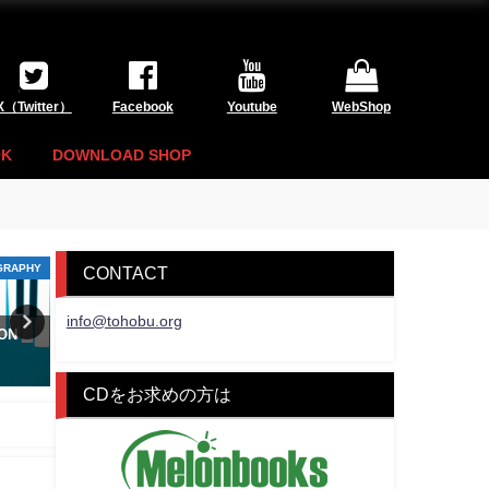
X（Twitter）
Facebook
Youtube
WebShop
OK
DOWNLOAD SHOP
GRAPHY
DISCOGRAPHY
E
CONTACT
info@tohobu.org
 ON
18th JAZZ ALBUM "DEWFALL"
【配信ライブ】10/9 『紅楼J
Pre-2021』開催！
2022年4月26日
2021年10月4日
CDをお求めの方は