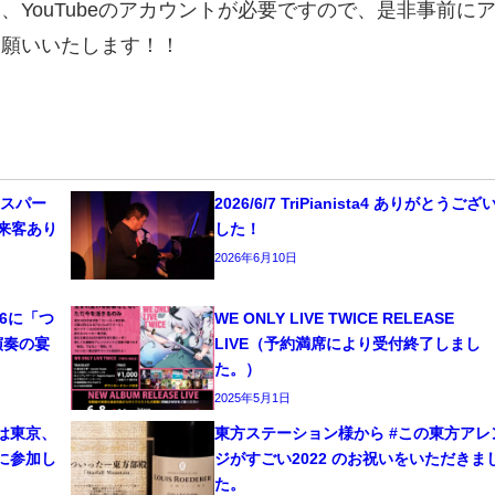
YouTubeのアカウントが必要ですので、是非事前に
お願いいたします！！
リースパー
2026/6/7 TriPianista4 ありがとうござ
のご来客あり
した！
2026年6月10日
6に「つ
WE ONLY LIVE TWICE RELEASE
演奏の宴
LIVE（予約満席により受付終了しまし
た。）
2025年5月1日
は東京、
東方ステーション様から #この東方アレ
0』に参加し
ジがすごい2022 のお祝いをいただきま
た。