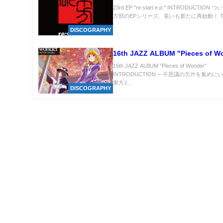
23rd EP "re:start e.p." INTRODUCTIO
方部のEPシリーズ、装いも新たに再始動！ TRA
DISCOGRAPHY
16th JAZZ ALBUM "Pieces of W
16th JAZZ ALBUM "Pieces of Wonder"
INTRODUCTION ─ 不思議の欠片を集めにい
東方J...
DISCOGRAPHY