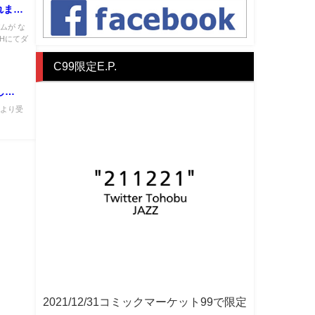
されま
ムが な
OTHにてダ
C99限定E.P.
し
により受
2021/12/31コミックマーケット99で限定