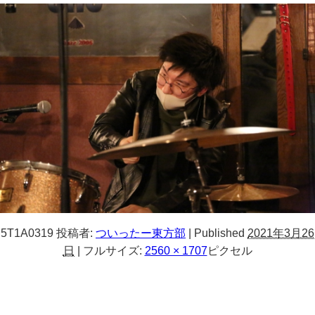
5T1A0319
投稿者:
ついったー東方部
|
Published
2021年3月26
日
|
フルサイズ:
2560 × 1707
ピクセル